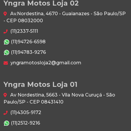
Yngra Motos Loja 02
Av.Nordestina, 4670 - Guaianazes - São Paulo/SP
- CEP 08032000
(11)2337-5111
(11)94726-6598
(11)94783-9276
yngramotosloja2@gmail.com
Yngra Motos Loja 01
Av Nordestina, 5663 - Vila Nova Curuçá - São
Paulo/SP - CEP 08431410
(11)4305-9172
(11)2512-9216