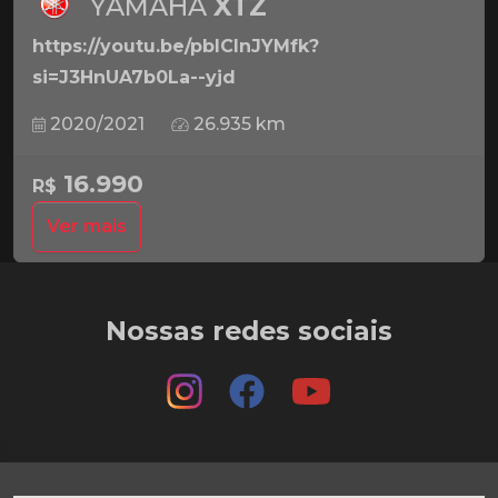
YAMAHA
XTZ
https://youtu.be/pbICInJYMfk?
si=J3HnUA7b0La--yjd
2020/2021
26.935 km
16.990
R$
Ver mais
Nossas redes sociais