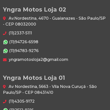
Yngra Motos Loja 02
Av.Nordestina, 4670 - Guaianazes - São Paulo/SP
- CEP 08032000
(11)2337-5111
(11)94726-6598
(11)94783-9276
yngramotosloja2@gmail.com
Yngra Motos Loja 01
Av Nordestina, 5663 - Vila Nova Curuçá - São
Paulo/SP - CEP 08431410
(11)4305-9172