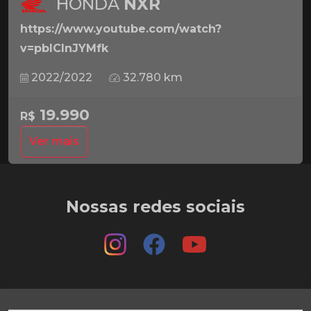
HONDA
NXR
https://www.youtube.com/watch?
v=pbICInJYMfk
2022/2022
32.780 km
19.990
R$
Ver mais
Nossas redes sociais