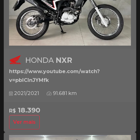
HONDA
NXR
https://www.youtube.com/watch?
v=pbICInJYMfk
2021/2021
91.681 km
18.390
R$
Ver mais