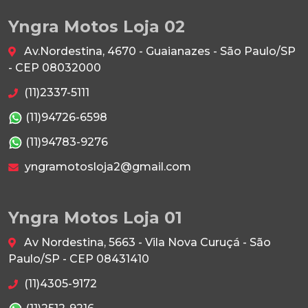
Yngra Motos Loja 02
Av.Nordestina, 4670 - Guaianazes - São Paulo/SP
- CEP 08032000
(11)2337-5111
(11)94726-6598
(11)94783-9276
yngramotosloja2@gmail.com
Yngra Motos Loja 01
Av Nordestina, 5663 - Vila Nova Curuçá - São
Paulo/SP - CEP 08431410
(11)4305-9172