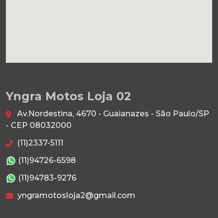
Yngra Motos Loja 02
Av.Nordestina, 4670 - Guaianazes - São Paulo/SP
- CEP 08032000
(11)2337-5111
(11)94726-6598
(11)94783-9276
yngramotosloja2@gmail.com