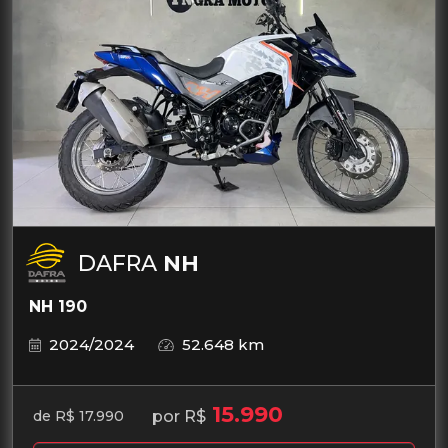
DAFRA
NH
NH 190
2024/2024
52.648 km
15.990
por R$
de R$ 17.990