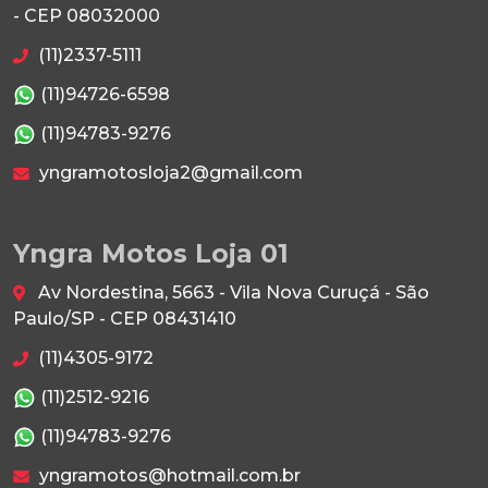
- CEP 08032000
(11)2337-5111
(11)94726-6598
(11)94783-9276
yngramotosloja2@gmail.com
Yngra Motos Loja 01
Av Nordestina, 5663 - Vila Nova Curuçá - São
Paulo/SP - CEP 08431410
(11)4305-9172
(11)2512-9216
(11)94783-9276
yngramotos@hotmail.com.br