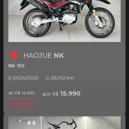
HAOJUE
NK
NK 150
2024/2025
26.012 km
15.990
de R$ 16.990
por R$
Ver mais