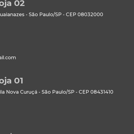
oja 02
Guaianazes - São Paulo/SP - CEP 08032000
il.com
oja 01
Vila Nova Curuçá - São Paulo/SP - CEP 08431410