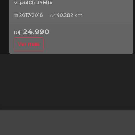
v=pbICInJYMfk
2017/2018
40.282 km
24.990
R$
Ver mais