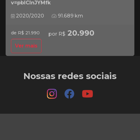
v=pbICInJYMfk
2020/2020
91.689 km
20.990
de R$ 21.990
por R$
Ver mais
Nossas redes sociais