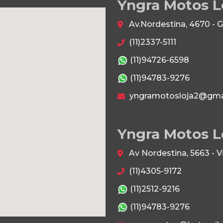
Yngra Motos L
Av.Nordestina, 4670 - 
(11)2337-5111
(11)94726-6598
(11)94783-9276
yngramotosloja2@gma
Yngra Motos L
Av Nordestina, 5663 - 
(11)4305-9172
(11)2512-9216
(11)94783-9276