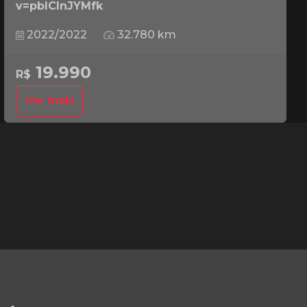
v=pbICInJYMfk
2022/2022
32.780 km
19.990
R$
Ver mais