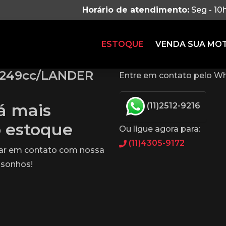
Horário de atendimento:
Seg - 10
ESTOQUE
VENDA SUA MO
 249cc/LANDER
Entre em contato pelo Wh
tá mais
(11)2512-9216
o estoque
Ou ligue agora para:
(11)4305-9172
rar em contato com nossa
 sonhos!