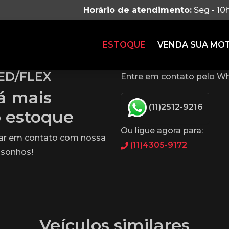
Horário de atendimento:
Seg - 10
ESTOQUE
VENDA SUA MO
ED/FLEX
Entre em contato pelo Wh
tá mais
(11)2512-9216
o estoque
Ou ligue agora para:
rar em contato com nossa
(11)4305-9172
 sonhos!
Veículos similares