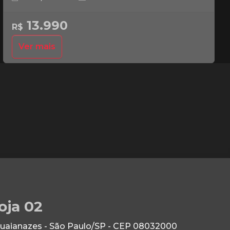
13.990
R$
Ver mais
oja 02
Guaianazes - São Paulo/SP - CEP 08032000