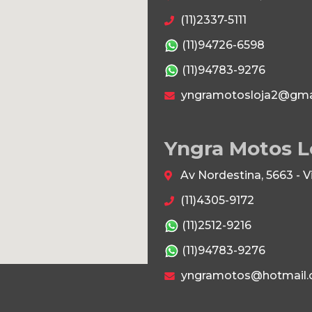
(11)2337-5111
(11)94726-6598
(11)94783-9276
yngramotosloja2@gma
Yngra Motos L
Av Nordestina, 5663 - 
(11)4305-9172
(11)2512-9216
(11)94783-9276
yngramotos@hotmail.