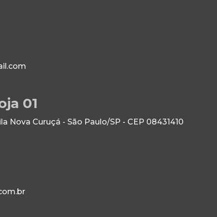
il.com
oja 01
Vila Nova Curuçá - São Paulo/SP - CEP 08431410
com.br