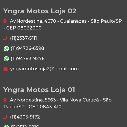
Yngra Motos Loja 02
Av.Nordestina, 4670 - Guaianazes - São Paulo/SP
- CEP 08032000
(11)2337-5111
(11)94726-6598
(11)94783-9276
yngramotosloja2@gmail.com
Yngra Motos Loja 01
Av Nordestina, 5663 - Vila Nova Curuçá - São
Paulo/SP - CEP 08431410
(11)4305-9172