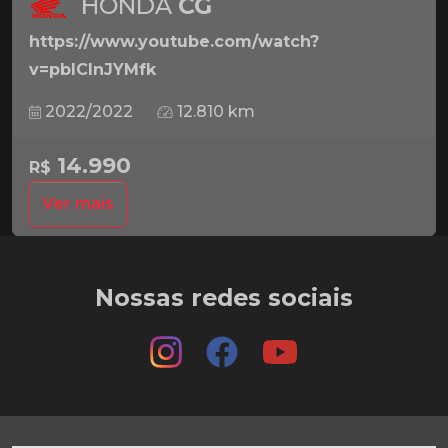
HONDA
CG
https://www.youtube.com/watch?
v=pbICInJYMfk
2022/2022
12.810 km
14.990
R$
Ver mais
Nossas redes sociais