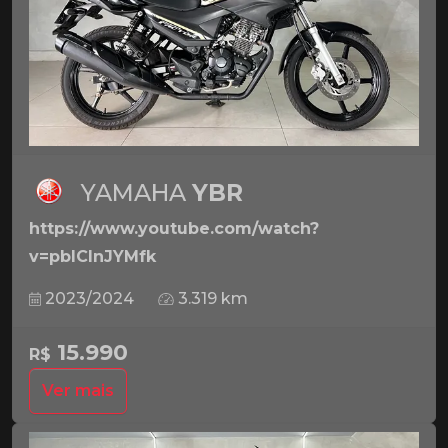
YAMAHA
YBR
https://www.youtube.com/watch?
v=pbICInJYMfk
2023/2024
3.319 km
15.990
R$
Ver mais