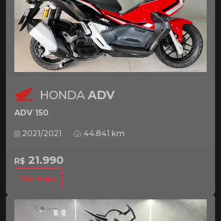
HONDA
ADV
ADV 150
2021/2021
44.841 km
21.990
R$
Ver mais