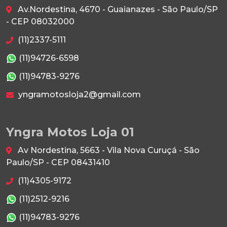
Av.Nordestina, 4670 - Guaianazes - São Paulo/SP
- CEP 08032000
(11)2337-5111
(11)94726-6598
(11)94783-9276
yngramotosloja2@gmail.com
Yngra Motos Loja 01
Av Nordestina, 5663 - Vila Nova Curuçá - São
Paulo/SP - CEP 08431410
(11)4305-9172
(11)2512-9216
(11)94783-9276